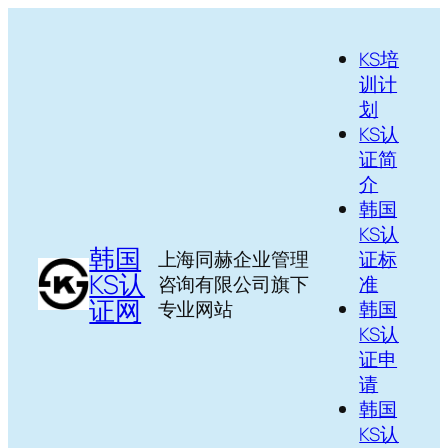
跳
至
KS培
内
训计
容
划
KS认
证简
介
韩国
KS认
韩国
上海同赫企业管理
证标
KS认
咨询有限公司旗下
准
证网
专业网站
韩国
KS认
证申
请
韩国
KS认