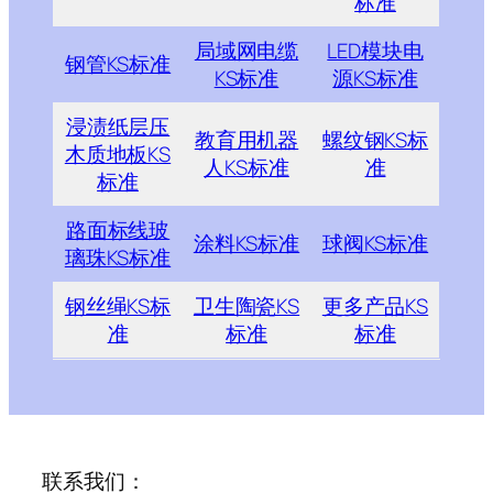
标准
局域网电缆
LED模块电
钢管KS标准
KS标准
源KS标准
浸渍纸层压
教育用机器
螺纹钢KS标
木质地板KS
人KS标准
准
标准
路面标线玻
涂料KS标准
球阀KS标准
璃珠KS标准
钢丝绳KS标
卫生陶瓷KS
更多产品KS
准
标准
标准
联系我们：