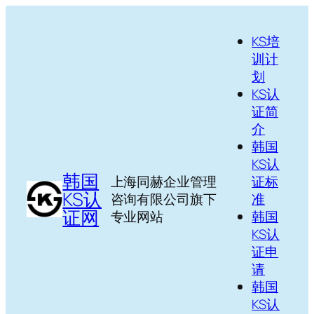
跳
至
KS培
内
训计
容
划
KS认
证简
介
韩国
KS认
韩国
上海同赫企业管理
证标
KS认
咨询有限公司旗下
准
证网
专业网站
韩国
KS认
证申
请
韩国
KS认