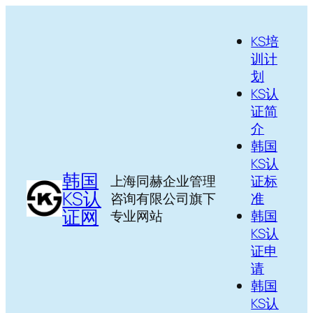
跳
至
KS培
内
训计
容
划
KS认
证简
介
韩国
KS认
韩国
上海同赫企业管理
证标
KS认
咨询有限公司旗下
准
证网
专业网站
韩国
KS认
证申
请
韩国
KS认