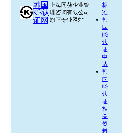
韩国
上海同赫企业管
标
KS认
理咨询有限公司
准
证网
旗下专业网站
韩
国
KS
认
证
申
请
韩
国
KS
认
证
相
关
资
料