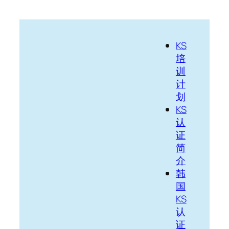
跳
至
内
KS
容
培
训
计
划
KS
认
证
简
介
韩
国
KS
认
证